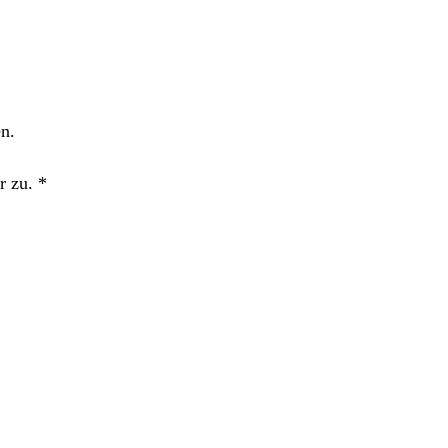
n.
r zu.
*