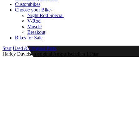
Custombikes
Choose your Bike
Night Rod Special
V-Rod
Muscle
Breakout
Bikes for Sale
Start
Used & Original Parts
Harley Davidson original Auspuffschellen 1 Paar