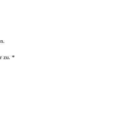
n.
r zu.
*