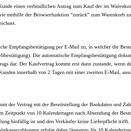
er Kunde einen verbindlichen Antrag zum Kauf der im Warenko
owie mithilfe der Browserfunktion “zurück” zum Warenkorb z
ichnet.
che Empfangsbestätigung per E-Mail zu, in welcher die Best
lbestätigung). Die automatische Empfangsbestätigung dokume
rags dar. Der Kaufvertrag kommt erst dann zustande, wenn de
unden innerhalb von 2 Tagen mit einer zweiten E-Mail, ausd
mmt der Vertrag mit der Bereitstellung der Bankdaten und Za
em Zeitpunkt von 10 Kalendertagen nach Absendung der Bestell
ung hinfällig ist und den Verkäufer keine Lieferpflicht triff
 Vorkassezahlungen erfolgt daher längstens für 10 Kalendertag