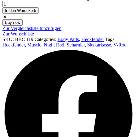
In den Warenkorb
or
Buy now
Zur Vergleichsliste hinzufügen
Zur Wunschliste
SKU:
BBC 119
Categories:
Body Parts
,
Heckfender
Tags:
Heckfender
,
Muscle
,
Night Rod
,
Scharnier
,
Sitzkarkasse
,
V-Rod