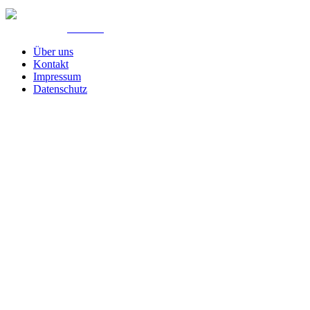
© Created by
8theme
- Power Elite ThemeForest Author.
Über uns
Kontakt
Impressum
Datenschutz