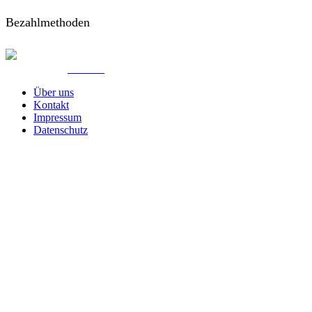
Bezahlmethoden
© Created by
8theme
- Power Elite ThemeForest Author.
Über uns
Kontakt
Impressum
Datenschutz