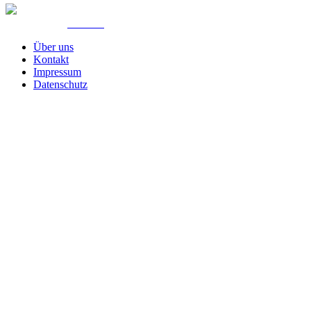
© Created by
8theme
- Power Elite ThemeForest Author.
Über uns
Kontakt
Impressum
Datenschutz