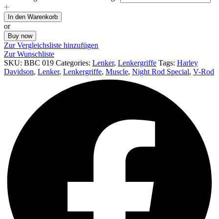
In den Warenkorb
or
Buy now
Zur Vergleichsliste hinzufügen
Zur Wunschliste
SKU:
BBC 019
Categories:
Lenker
,
Lenkergriffe
Tags:
Harley
Davidson
,
Lenker
,
Lenkergriffe
,
Muscle
,
Night Rod Special
,
V-Rod