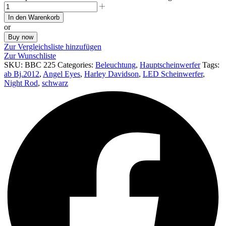
In den Warenkorb
or
Buy now
Zur Vergleichsliste hinzufügen
Zur Wunschliste
SKU:
BBC 225
Categories:
Beleuchtung
,
Hauptscheinwerfer
Tags:
ab Bj.2012
,
Angel Eyes
,
Harley Davidson
,
LED Scheinwerfer
,
Night Rod
,
schwarz