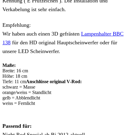
Kennung ( E Prüfzeichen ). Die Installation und
Verkabelung ist sehr einfach.
Empfehlung:
Wir haben auch einen 3D gefrästen
Lampenhalter BBC
138
für den HD original Hauptscheinwerfer oder für
unsere LED Scheinwerfer.
Maße:
Breite: 16 cm
Höhe: 18 cm
Tiefe: 11 cm
Anschlüsse original V-Rod:
schwarz = Masse
orange/weiss = Standlicht
gelb = Abblendlicht
weiss = Fernlicht
Passend für:
Night Rod Special ab Bj 2012-aktuell