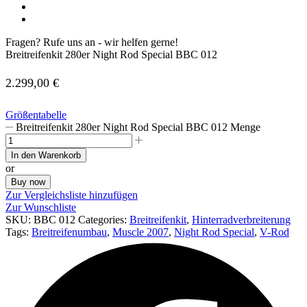
Fragen? Rufe uns an - wir helfen gerne!
Breitreifenkit 280er Night Rod Special BBC 012
2.299,00
€
Größentabelle
Breitreifenkit 280er Night Rod Special BBC 012 Menge
In den Warenkorb
or
Buy now
Zur Vergleichsliste hinzufügen
Zur Wunschliste
SKU:
BBC 012
Categories:
Breitreifenkit
,
Hinterradverbreiterung
Tags:
Breitreifenumbau
,
Muscle 2007
,
Night Rod Special
,
V-Rod