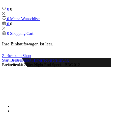
0
0
0
Meine Wunschliste
0
0
0
Shopping Cart
Ihre Einkaufswagen ist leer.
Zurück zum Shop
Start
Breitreifenkit
Hinterradverbreiterung
Breitreifenkit 280er Night Rod Special BBC 012