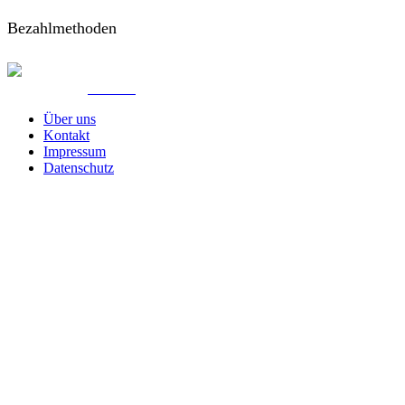
Bezahlmethoden
© Created by
8theme
- Power Elite ThemeForest Author.
Über uns
Kontakt
Impressum
Datenschutz