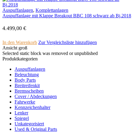
Auspuffanlagen
,
Komplettanlagen
Auspuffanlage mit Klappe Breakout BBC 108 schwarz ab Bj.2018
4.499,00
€
In den Warenkorb
Zur Vergleichsliste hinzufügen
Ansicht groß
Selected static block was removed or unpublished
Produktkategorien
Auspuffanlagen
Beleuchtung
Body Parts
Breitreifenkit
Bremsscheiben
Cover /­ ­Abdeckungen
Fahrwerke
Kennzeichenhalter
Lenker
Spiegel
Unkategorisiert
Used & Original Parts