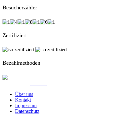
Besucherzähler
Zertifiziert
Bezahlmethoden
© Created by
8theme
- Power Elite ThemeForest Author.
Über uns
Kontakt
Impressum
Datenschutz