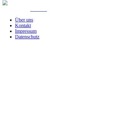
© Created by
8theme
- Power Elite ThemeForest Author.
Über uns
Kontakt
Impressum
Datenschutz