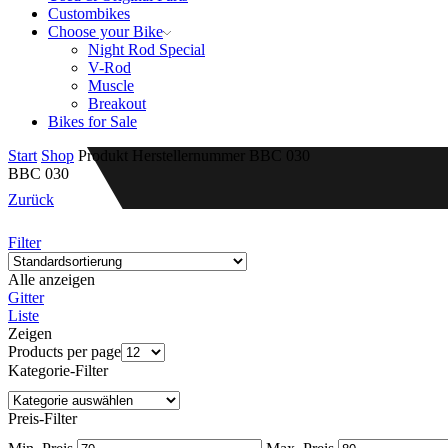
Custombikes
Choose your Bike
Night Rod Special
V-Rod
Muscle
Breakout
Bikes for Sale
Start
Shop
Produkt Herstellernummer
BBC 030
BBC 030
Zurück
Filter
Alle anzeigen
Gitter
Liste
Zeigen
Products per page
Kategorie-Filter
Preis-Filter