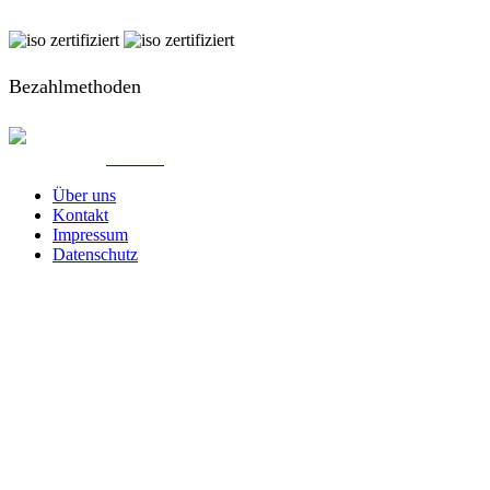
Bezahlmethoden
© Created by
8theme
- Power Elite ThemeForest Author.
Über uns
Kontakt
Impressum
Datenschutz