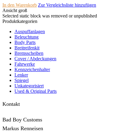
In den Warenkorb
Zur Vergleichsliste hinzufügen
Ansicht groß
Selected static block was removed or unpublished
Produktkategorien
Auspuffanlagen
Beleuchtung
Body Parts
Breitreifenkit
Bremsscheiben
Cover /­ ­Abdeckungen
Fahrwerke
Kennzeichenhalter
Lenker
Spiegel
Unkategorisiert
Used & Original Parts
Kontakt
Bad Boy Customs
Markus Renneisen