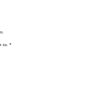
n.
r zu.
*