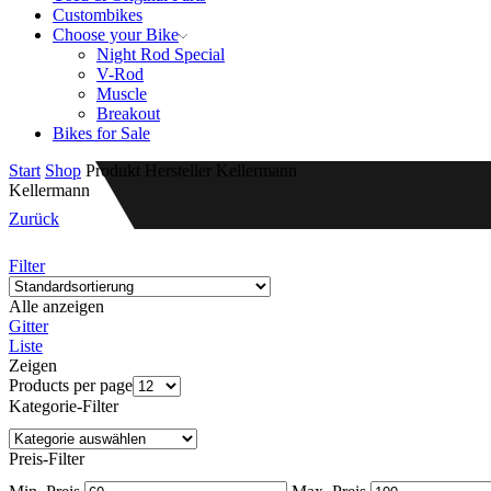
Custombikes
Choose your Bike
Night Rod Special
V-Rod
Muscle
Breakout
Bikes for Sale
Start
Shop
Produkt Hersteller
Kellermann
Kellermann
Zurück
Filter
Alle anzeigen
Gitter
Liste
Zeigen
Products per page
Kategorie-Filter
Preis-Filter