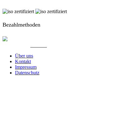
Bezahlmethoden
© Created by
8theme
- Power Elite ThemeForest Author.
Über uns
Kontakt
Impressum
Datenschutz