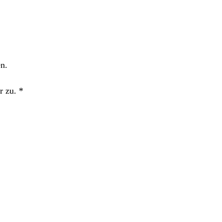
n.
r zu.
*