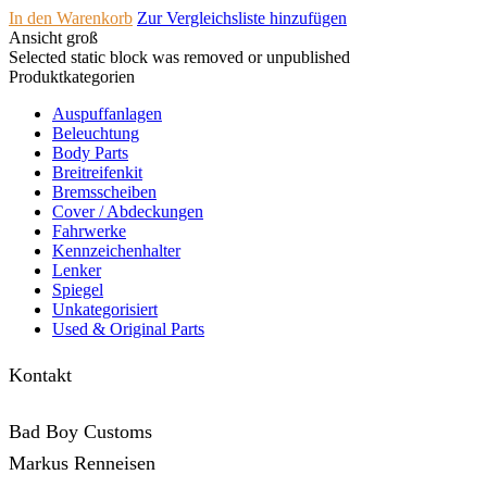
In den Warenkorb
Zur Vergleichsliste hinzufügen
Ansicht groß
Selected static block was removed or unpublished
Produktkategorien
Auspuffanlagen
Beleuchtung
Body Parts
Breitreifenkit
Bremsscheiben
Cover /­ ­Abdeckungen
Fahrwerke
Kennzeichenhalter
Lenker
Spiegel
Unkategorisiert
Used & Original Parts
Kontakt
Bad Boy Customs
Markus Renneisen