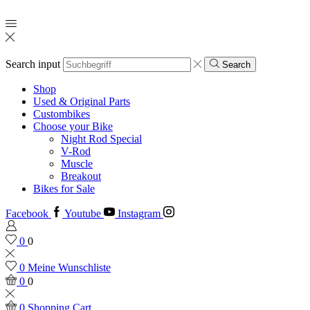
Search input
Search
Shop
Used & Original Parts
Custombikes
Choose your Bike
Night Rod Special
V-Rod
Muscle
Breakout
Bikes for Sale
Facebook
Youtube
Instagram
0
0
0
Meine Wunschliste
0
0
0
Shopping Cart