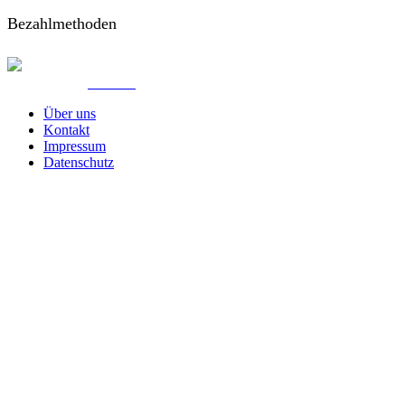
Bezahlmethoden
© Created by
8theme
- Power Elite ThemeForest Author.
Über uns
Kontakt
Impressum
Datenschutz