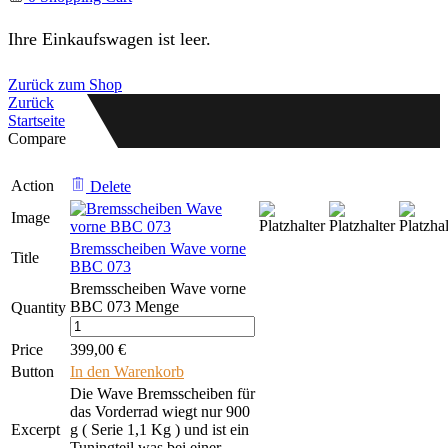
Ihre Einkaufswagen ist leer.
Zurück zum Shop
Zurück
Startseite
Compare
Action
Delete
Image
Bremsscheiben Wave vorne
Title
BBC 073
Bremsscheiben Wave vorne
BBC 073 Menge
Quantity
Price
399,00
€
Button
In den Warenkorb
Die Wave Bremsscheiben für
das Vorderrad wiegt nur 900
Excerpt
g ( Serie 1,1 Kg ) und ist ein
Tuningteil was bei einer