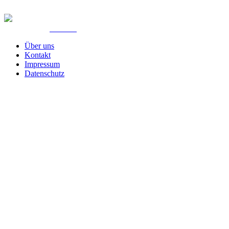
© Created by
8theme
- Power Elite ThemeForest Author.
Über uns
Kontakt
Impressum
Datenschutz