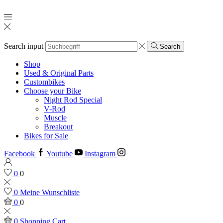
Search input
Search
Shop
Used & Original Parts
Custombikes
Choose your Bike
Night Rod Special
V-Rod
Muscle
Breakout
Bikes for Sale
Facebook
Youtube
Instagram
0
0
0
Meine Wunschliste
0
0
0
Shopping Cart